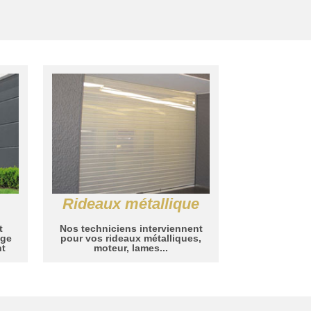
Rideaux métallique
t
Nos techniciens interviennent
age
pour vos rideaux métalliques,
nt
moteur, lames...