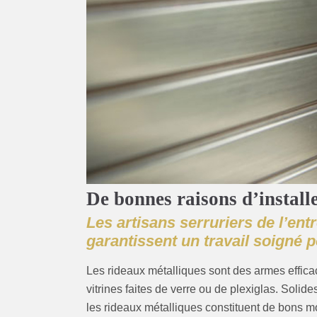
De bonnes raisons d’install
Les artisans serruriers de l’ent
garantissent un travail soigné p
Les rideaux métalliques sont des armes effica
vitrines faites de verre ou de plexiglas. Solides
les rideaux métalliques constituent de bons m