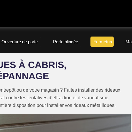
Ouverture de porte
Porte blindée
Fermeture
Ma
ES À CABRIS,
DÉPANNAGE
entrepôt ou de votre magasin ? Faites installer des rideaux
al contre les tentatives d’effraction et de vandalisme.
ntière disposition pour installer vos rideaux métalliques.